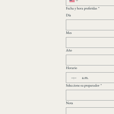
Fecha y hora preferidas
*
Día
Mes
Año
Horario
:
a.m.
Seleccione su preparador
*
Nota