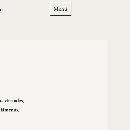
Menú
as virtuales,
 llámenos.